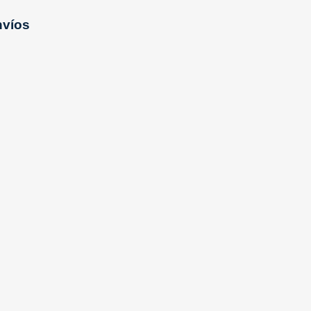
XTRANJERÍA
ABRIR ENVÍOS
víos