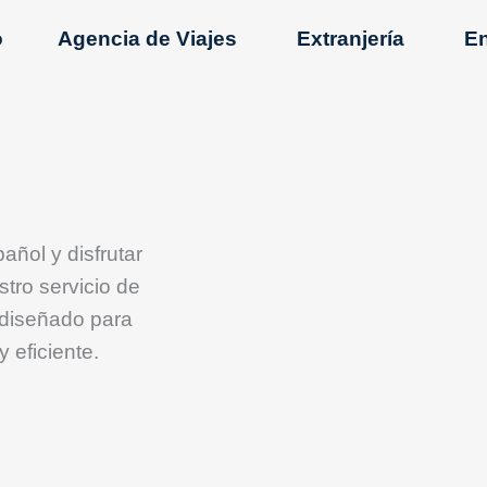
ABRIR AGENCIA DE VIAJES
ABRIR E
o
Agencia de Viajes
Extranjería
En
ñol y disfrutar
tro servicio de
 diseñado para
 eficiente.